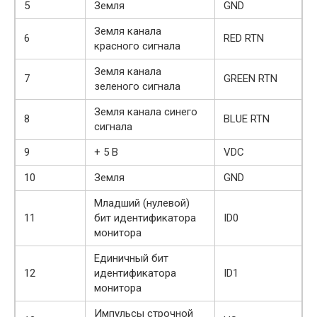
5
Земля
GND
Земля канала
6
RED RTN
красного сигнала
Земля канала
7
GREEN RTN
зеленого сигнала
Земля канала синего
8
BLUE RTN
сигнала
9
+ 5 B
VDC
10
Земля
GND
Младший (нулевой)
11
бит идентификатора
ID0
монитора
Единичный бит
12
идентификатора
ID1
монитора
Импульсы строчной