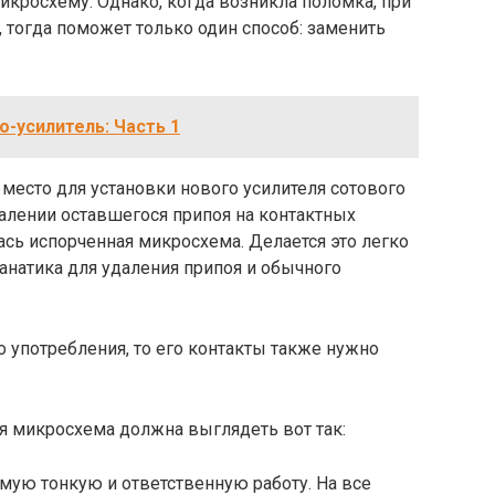
кросхему. Однако, когда возникла поломка, при
, тогда поможет только один способ: заменить
о-усилитель: Часть 1
место для установки нового усилителя сотового
далении оставшегося припоя на контактных
ась испорченная микросхема. Делается это легко
анатика для удаления припоя и обычного
 употребления, то его контакты также нужно
я микросхема должна выглядеть вот так:
мую тонкую и ответственную работу. На все