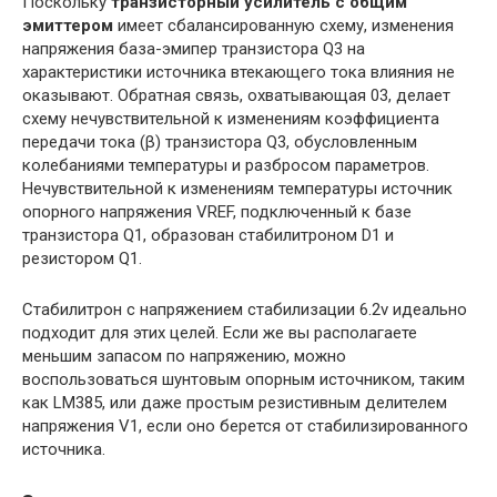
Поскольку
транзисторный усилитель с общим
эмиттером
имеет сбалансированную схему, изменения
напряжения база-эмипер транзистора Q3 на
характеристики источника втекающего тока влияния не
оказывают. Обратная связь, охватывающая 03, делает
схему нечувствительной к изменениям коэффициента
передачи тока (β) транзистора Q3, обусловленным
колебаниями температуры и разбросом параметров.
Нечувствительной к изменениям температуры источник
опорного напряжения VREF, подключенный к базе
транзистора Q1, образован стабилитроном D1 и
резистором Q1.
Стабилитрон с напряжением стабилизации 6.2v идеально
подходит для этих целей. Если же вы располагаете
меньшим запасом по напряжению, можно
воспользоваться шунтовым опорным источником, таким
как LM385, или даже простым резистивным делителем
напряжения V1, если оно берется от стабилизированного
источника.