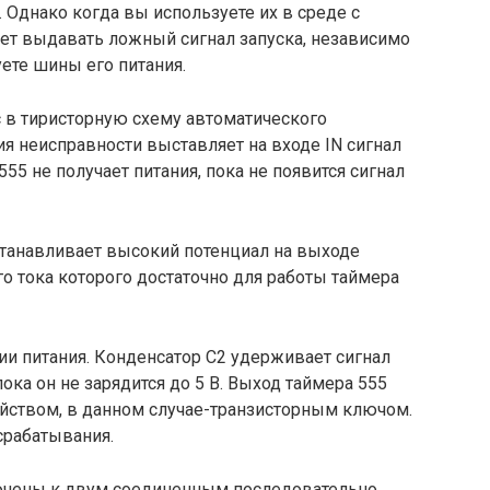
Однако когда вы используете их в среде с
т выдавать ложный сигнал запуска, независимо
уете шины его питания.
 в тиристорную схему автоматического
я неисправности выставляет на входе IN сигнал
55 не получает питания, пока не появится сигнал
станавливает высокий потенциал на выходе
 тока которого достаточно для работы таймера
и питания. Конденсатор С2 удерживает сигнал
пока он не зарядится до 5 В. Выход таймера 555
йством, в данном случае-транзисторным ключом.
срабатывания.
чены к двум соединенным последовательно