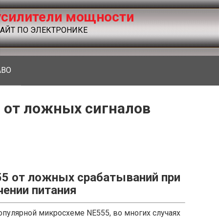
силители мощности
ЙТ ПО ЭЛЕКТРОНИКЕ
ABO
й от ложных сигналов
55 от ложных срабатываний при
ении питания
опулярной микросхеме NE555, во многих случаях