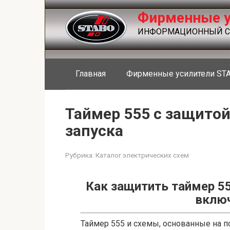
Перейти
Фирменные у
к
контенту
ИНФОРМАЦИОННЫЙ СА
Главная
Фирменные усилители ST
Таймер 555 с защито
запуска
Рубрика:
Каталог электрических схем
Как защитить таймер 5
включ
Таймер 555 и схемы, основанные на п