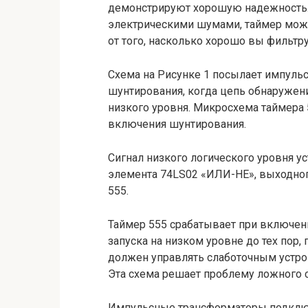
демонстрируют хорошую надежность. 
электрическими шумами, таймер може
от того, насколько хорошо вы фильтр
Схема на Рисунке 1 посылает импульс
шунтирования, когда цепь обнаружени
низкого уровня. Микросхема таймера 5
включения шунтирования.
Сигнал низкого логического уровня у
элемента 74LS02 «ИЛИ-НЕ», выходного
555.
Таймер 555 срабатывает при включени
запуска на низком уровне до тех пор, 
должен управлять слаботочным устро
Эта схема решает проблему ложного 
Импульсные трансформаторы подклю