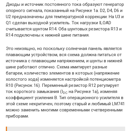
Диоды и источник постоянного тока образуют генератор
опорного сигнала, показанный на Рисунке 1а. D2, D4, D6 и
U2 предназначены для температурной коррекции. На U3 и
Q1 сделан выходной усилитель. Ток нагрузки ILOAD
считывается шунтом R14. Оба шунтовых резистора R13 и
R14 подключены к нижней шине питания.
Это неизящно, но поскольку солнечная панель является
плавающим устройством, вся схема должна питаться от
источника с плавающим напряжением, и шунты в нижней
шине работают отлично. Схема имитирует разные
батареи, количество элементов в которых (напряжение
холостого хода) изменяется настройкой потенциометра
R10 (Рисунок 16). Переменный резистор R12 регулирует
ток короткого замыкания (I
на Рисунке 1а), изменяя
DC
коэффициент усиления В. Тип операционного усилителя в
этой схеме некритичен, поэтому старый и любимый LM741
можно заменить многими современными счетверенными
приборами.