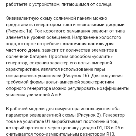
работаете с устройством, питающимся от солнца.
Эквивалентную схему солнечной панели можно
представить генератором тока и несколькими диодами
(Рисунок 1а). Ток короткого замыкания зависит от типа
элемента и уровня освещения. Напряжение холостого
хода, которое потребляет
солнечная панель для
частного дома
, зависит от количества элементов в
солнечной батарее. Простым способом «усилить»
генератор, сохранив характер его вольт-амперной
характеристики, является использование пары
операционных усилителей (Рисунок 16). Для получения
требуемой формы вольт-амперной характеристики
опорного генератора можно регулировать коэффициенты
усиления усилителей А и В.
В рабочей модели для симулятора используются оба
параметра эквивалентной схемы (Рисунок 2). Генератор
тока на усилителе U1 вырабатывает постоянный ток,
который протекает через цепочку диодов D1, DЗ и D5 и
считывается токо-измерительным резистором R13.