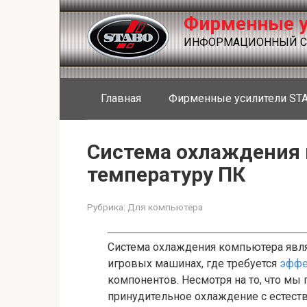
Перейти
Фирменные у
к
контенту
ИНФОРМАЦИОННЫЙ СА
Главная
Фирменные усилители ST
Система охлаждения 
температуру ПК
Рубрика:
Для компьютера
Система охлаждения компьютера явля
игровых машинах, где требуется
эффе
компонентов. Несмотря на то, что мы
принудительное охлаждение с естест