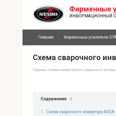
Перейти
Фирменные у
к
контенту
ИНФОРМАЦИОННЫЙ СА
Главная
Фирменные усилители ST
Схема сварочного ин
Рубрика:
Схемы инверторного сварочного аппара
Содержание
Схема сварочного инвертора ASEA