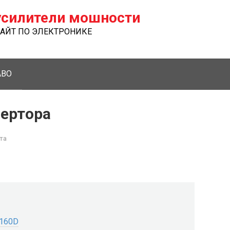
силители мошности
ЙТ ПО ЭЛЕКТРОНИКЕ
ABO
вертора
та
-160D