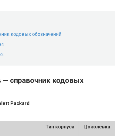
чник кодовых обозначений
84
52
 — справочник кодовых
ett Packard
Тип корпуса
Цоколевка