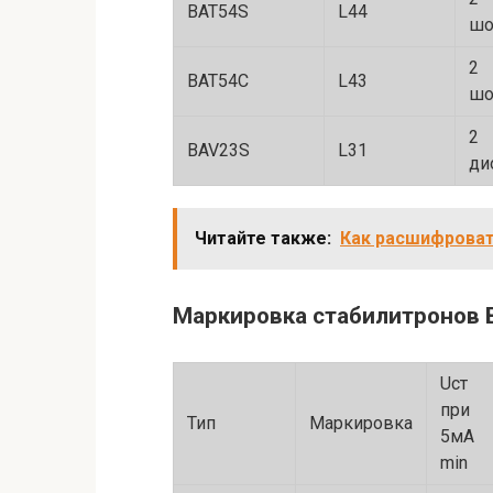
BAT54S
L44
шо
2
BAT54C
L43
шо
2
BAV23S
L31
ди
Читайте также:
Как расшифрова
Маркировка стабилитронов 
Uст
при
Тип
Маркировка
5мА
min