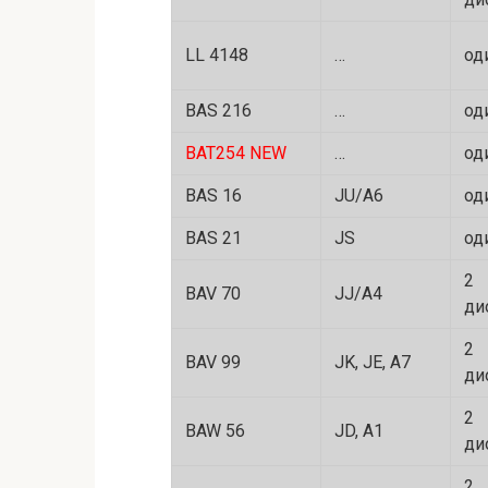
LL 4148
…
од
BAS 216
…
од
BAT254 NEW
…
од
BAS 16
JU/A6
од
BAS 21
JS
од
2
BAV 70
JJ/A4
ди
2
BAV 99
JK, JE, A7
ди
2
BAW 56
JD, A1
ди
2