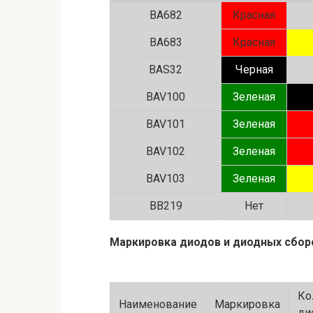
BA682
Красная
BA683
Красная
BAS32
Черная
BAV100
Зеленая
BAV101
Зеленая
BAV102
Зеленая
BAV103
Зеленая
BB219
Нет
Маркировка диодов и диодных сбор
Ко
Наименование
Маркировка
ди