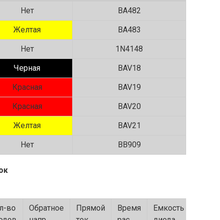
Нет
BA482
Желтая
BA483
Нет
1N4148
Черная
BAV18
Красная
BAV19
Красная
BAV20
Желтая
BAV21
Нет
BB909
ок
л-во
Обратное
Прямой
Время
Емкость
Корпу
одов
напр.
ток
рас.
диода