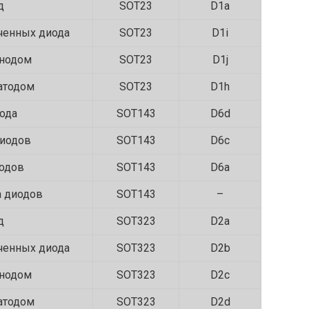
д
SOT23
D1a
ченных диода
SOT23
D1i
анодом
SOT23
D1j
атодом
SOT23
D1h
ода
SOT143
D6d
диодов
SOT143
D6c
иодов
SOT143
D6a
а диодов
SOT143
–
д
SOT323
D2a
ченных диода
SOT323
D2b
анодом
SOT323
D2c
атодом
SOT323
D2d