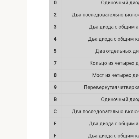
0
Одиночный дио
2
Два последовательно вклю
3
Два диода с общим 
4
Два диода с общим к
5
Два отдельных ди
7
Кольцо из четырех 
8
Мост из четырех д
9
Перевернутая четверк
B
Одиночный дио
C
Два последовательно вклю
E
Два диода с общим 
F
Два диода с общим к