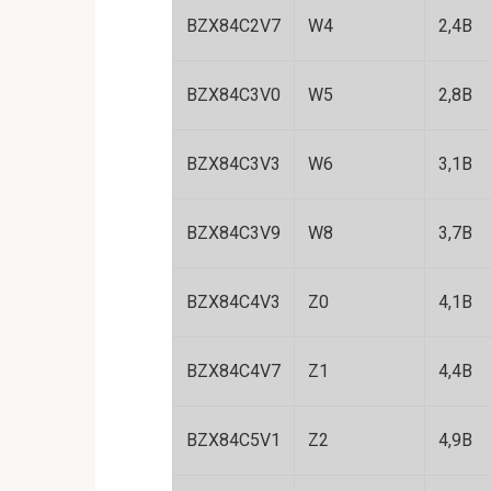
BZX84C2V7
W4
2,4B
BZX84C3V0
W5
2,8B
BZX84C3V3
W6
3,1В
BZX84C3V9
W8
3,7В
BZX84C4V3
Z0
4,1B
BZX84C4V7
Z1
4,4В
BZX84C5V1
Z2
4,9B