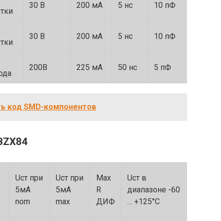
30 В
200 мА
5 нс
10 пФ
SOT23
тки
30 В
200 мА
5 нс
10 пФ
SOT23
тки
200В
225 мА
50 нс
5 пФ
SOT23
ода
ть код SMD-компонентов
BZX84
Uст при
Uст при
Max
Uст в
5мА
5мА
R
диапазоне -60
nom
max
ДИФ
… +125°С