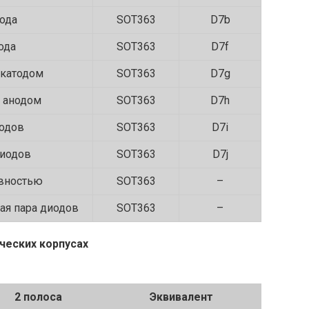
ода
SOT363
D7b
ода
SOT363
D7f
 катодом
SOT363
D7g
 анодом
SOT363
D7h
иодов
SOT363
D7i
диодов
SOT363
D7j
ивностью
SOT363
–
ая пара диодов
SOT363
–
ческих корпусах
2 полоса
Эквивалент