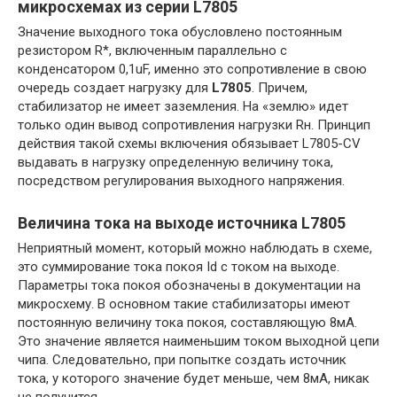
микросхемах из серии L7805
Значение выходного тока обусловлено постоянным
резистором R*, включенным параллельно с
конденсатором 0,1uF, именно это сопротивление в свою
очередь создает нагрузку для
L7805
. Причем,
стабилизатор не имеет заземления. На «землю» идет
только один вывод сопротивления нагрузки Rн. Принцип
действия такой схемы включения обязывает L7805-CV
выдавать в нагрузку определенную величину тока,
посредством регулирования выходного напряжения.
Величина тока на выходе источника L7805
Неприятный момент, который можно наблюдать в схеме,
это суммирование тока покоя Id с током на выходе.
Параметры тока покоя обозначены в документации на
микросхему. В основном такие стабилизаторы имеют
постоянную величину тока покоя, составляющую 8мА.
Это значение является наименьшим током выходной цепи
чипа. Следовательно, при попытке создать источник
тока, у которого значение будет меньше, чем 8мА, никак
не получится.