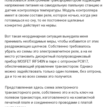
пользовался электронным трансформатором подающим
напряжение питания на самодельную паяльную станцию и
датчик контроллера температуры. Модуль контроллера
имеет в своем составе реле, которое ночью, когда уже
готовишься ко сну, то ее постоянное щелканье
конкретно действует на нервы.
Вот такая неординарная ситуация вынудила меня
принимать необходимые меры, чтобы избавится от этих
раздражающих щелчков. Собственно требовалось
убрать из схемы это электромагнитное реле, а на ее
место установить дискретный полупроводниковый
прибор MOSFET IRF540N в паре с оптроном PC817,
обеспечивающий управление транзистором. Однако
можно задействовать только один полевик, без оптрона,
да и то не во всех схемах это получится.
Представленная здесь схема электронного
транзисторного реле, собственно это и есть ключ на
полевом транзисторе, изготовленного на компактной
печатной плате и соединенного проводами с платой