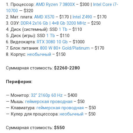
1. Процессор:
AMD Ryzen 7 3800X
– $300 |
Intel Core i7-
10700
— $320
2. Мат. плата:
AMD X570
– $170 |
Intel Z490
– $170
3. ОЗУ:
DDR4 2х16 Gb | 4×8 Gb 3200 MHz
– $250
4. Диск (системный): SSD
1 Tb
– $110
5. Диск (игры): SSD
1 Tb
– $110
6. Видеокарта:
RTX 3080 10 Gb
– $1000
7. Блок питания:
800 W 80+ Gold/Platinum
– $170
8. Корпус:
необычный
– $150
Суммарная стоимость:
$2260-2280
Периферия:
— Монитор:
32” 2160p 60 Hz
– $400
— Мышь:
геймерская проводная
– $50
— Клавиатура:
геймерская проводная
– $50
— Кулер для процессора:
необычный
– $50
Суммарная стоимость:
$550