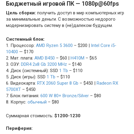
Бюджетный игровой ПК — 1080p@60fps
Цель сборки:
получить доступ в мир компьютерных игр
за минимальные деньги. С возможностью недорого
модернизировать систему в (не)далеком будущем.
Системный блок:
1. Процессор:
AMD Ryzen 5 3600
– $200 |
Intel Core i5-
10400
— $170
2. Мат. плата:
AMD B450
– $60 |
H410M
– $65
3. ОЗУ:
DDR4 2х8 Gb 3200 MHz
– $140
4. Диск (системный): SSD
1 Tb
– $110
5. Диск (игры): SSD
1 Tb
– $110
6. Видеокарта:
RTX 2060 Super 8 Gb
– $450 |
Radeon RX
5700XT
– $450
7. Блок питания:
600 W 80+ Bronze/Silver
– $80
8. Корпус:
обычный
– $80
Суммарная стоимость:
$1200-1230
Периферия: