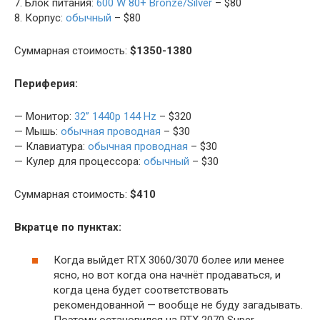
7. Блок питания:
600 W 80+ Bronze/Silver
– $80
8. Корпус:
обычный
– $80
Суммарная стоимость:
$1350-1380
Периферия:
— Монитор:
32” 1440p 144 Hz
– $320
— Мышь:
обычная проводная
– $30
— Клавиатура:
обычная проводная
– $30
— Кулер для процессора:
обычный
– $30
Суммарная стоимость:
$410
Вкратце по пунктах:
Когда выйдет RTX 3060/3070 более или менее
ясно, но вот когда она начнёт продаваться, и
когда цена будет соответствовать
рекомендованной — вообще не буду загадывать.