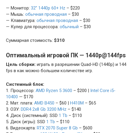
— Монитор:
32” 1440p 60+ Hz
– $220
— Мышь:
обычная проводная
– $30
— Клавиатура:
обычная проводная
– $30
— Кулер для процессора:
обычный
– $30
Суммарная стоимость:
$310
Оптимальный игровой ПК — 1440p@144fps
Цель сборки:
играть в разрешении Quad-HD (1440p) и 144
fps в как можно большем количестве игр.
Системный блок:
1. Процессор:
AMD Ryzen 5 3600
– $200 |
Intel Core i5-
10400
— $170
2. Мат. плата:
AMD B450
– $60 |
H410M
– $65
3. ОЗУ:
DDR4 2х8 Gb 3200 MHz
– $140
4. Диск (системный): SSD
1 Tb
– $110
5. Диск (игры): SSD
1 Tb
– $110
6. Видеокарта:
RTX 2070 Super 8 Gb
– $600