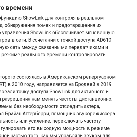
го времени
функцию ShowLink для контроля в реальном
а, обнаружения помех и предотвращения их
о управления ShowLink обеспечивает мгновенную
ров в сети. В сочетании с точкой доступа AD610
дную сеть между связанными передатчиками и
я в режиме реального времени контролировать
 которого состоялась в Американском репертуарном
RT) в 2018 году, направляется на Бродвей в 2019
льзовали точку доступа ShowLink для активного и
и разрешения нам менять частоты дистанционно.
лемы без необходимости отследить актера,
ал Брайан Аттерберри, помощник звукорежиссера
ельность или усиление, переключать частоту
егулировать его выходную мощность в режиме
жной частью того, как мы управляли звуком для