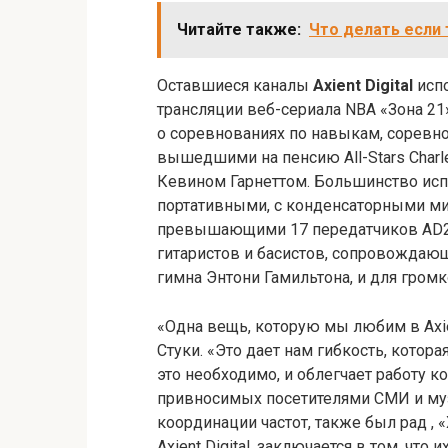
Читайте также:
Что делать если
Оставшиеся каналы
Axient Digital
испо
трансляции веб-сериала NBA «Зона 2
о соревнованиях по навыкам, соревно
вышедшими на пенсию All-Stars Charles
Кевином Гарнеттом. Большинство испо
портативными, с конденсаторными м
превышающими 17 передатчиков AD2.
гитаристов и басистов, сопровождаю
гимна Энтони Гамильтона, и для гром
«Одна вещь, которую мы любим в Axient
Стуки. «Это дает нам гибкость, котор
это необходимо, и облегчает работу к
привносимых посетителями СМИ и му
координации частот, также был рад , 
Axient Digital, заключается в том, что