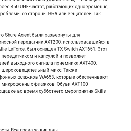
олее 450 UHF-частот, работающих одновременно,
 проблемы со стороны НБА или вещателей. Так
о Shure Axient были развернуты для
реносной передатчик AXT200, использовавшийся в
ie LaForce, был оснащен TX Switch AXT651. Этот
передатчиком и капсулой и позволяет
ией выходного сигнала приемника AXT400,
и широковещательный микс. Также
фонных флажков WA653, которые обеспечивают
ов микрофонных флажков. Обуви AXT100
щадке во время субботнего мероприятия Skills
сти. Все права защищены.