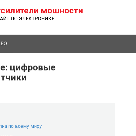
силители мошности
ЙТ ПО ЭЛЕКТРОНИКЕ
ABO
ure: цифровые
атчики
упна по всему миру