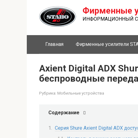
Перейти
Фирменные у
к
контенту
ИНФОРМАЦИОННЫЙ СА
Главная
Фирменные усилители ST
Axient Digital ADX Sh
беспроводные перед
Рубрика:
Мобильные устройства
Содержание
Серия Shure Axient Digital ADX дост