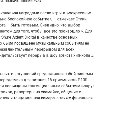
ми, назначенными FCG.
заканчивая наградами после игры в воскресенье
льно беспокойное событие», — отмечает Стуки.
бота — быть готовым. Очевидно, что выбор
ктом для того, чтобы все это произошло ». Для
 Shure Axient Digital в качестве основных
них была посвящена музыкальным событиям на
и развлекательным перерывом для всех
идетельствует перерыв в шоу артиста хип-хопа J.
ьных выступлений представляли собой системы
передатчика для питания 16 приемников P10R.
и посвящены тангенциальным событиям вокруг
гроков, репортеры на скамейке, общение с
болок и танцевальная камера, а также финальная