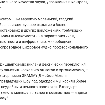
ельного качества звука, управления и контроля,
и.
кетом — невероятно маленький, гладкий
обеспечивает лучшее скрытие и более
остановках и других приложениях, требующих
своим высокочастотным характеристикам,
 плотности и шифрованию, микрободиак
еспроводное цифровое аудио профессионального
Официантки-мюзикла» я фактически переключил
у заметил, насколько он легок и эргономичен», —
и автор песен GRAMMY Джеймс Мраз и
 предыдущих шоу под одеждой мы носили более
неудобны и немного провисали. Благодаря
намного меньше, плавнее и компактнее — я даже
азу.”