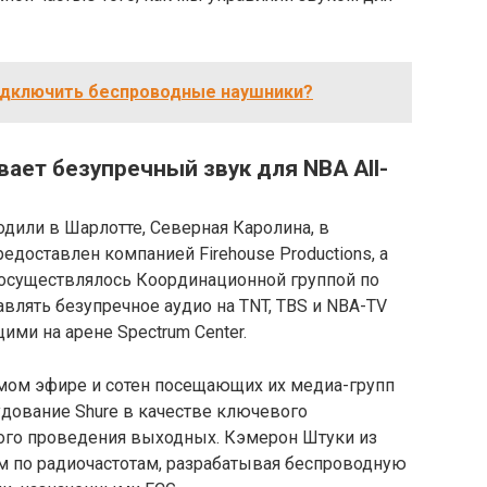
подключить беспроводные наушники?
ивает безупречный звук для NBA All-
одили в Шарлотте, Северная Каролина, в
едоставлен компанией Firehouse Productions, а
осуществлялось Координационной группой по
тавлять безупречное аудио на TNT, TBS и NBA-TV
ими на арене Spectrum Center.
мом эфире и сотен посещающих их медиа-групп
удование Shure в качестве ключевого
ого проведения выходных. Кэмерон Штуки из
м по радиочастотам, разрабатывая беспроводную