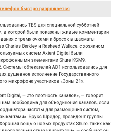
 телефон быстро разряжается
льзовались TBS для специальной субботней
1», в которой были показаны живые комментарии
вания с тремя очками и бросок в шахматы
 Charles Barkley и Rasheed Wallace. с хозяином
льзуемых систем Axient Digital были
икрофонными элементами Shure KSM9,
 Системы обтекателей AD1 использовались для
щих душевное исполнение Государственного
кого микрофона участников «Зоны 21».
 Digital, — это плотность каналов», — говорит
ая нам необходима для объединения каналов, если
оординатора частоты для размещения систем,
зыкантами». Брукс Шредер, президент группы
«Хорошая вещь о новых продуктах Shure, таких как
 их внеполосный отказ удивителен», — сообщает он.