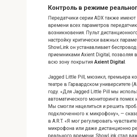
Контроль в режиме реально
Передатчики серии ADX также имеют 
времени всех параметров передатчик
возникновения. Пульт дистанционног
настройку критически важных парамет
ShowLink он устанавливает беспрово
приемниками Axient Digital, позволя
всю зону покрытия
Axient Digital
.
Jagged Little Pill, мюзикл, премьера
театре в Гарвардском университете (A
году. «Для Jagged Little Pill мы испо
автоматического мониторинга помех 
Мы смогли нацелиться и решить проб
подключенного к микрофону», — сказ
в A.R.T. «Я мог регулировать чувствит
микрофона или даже дистанционно р
реального времени. ShowLink стал ва