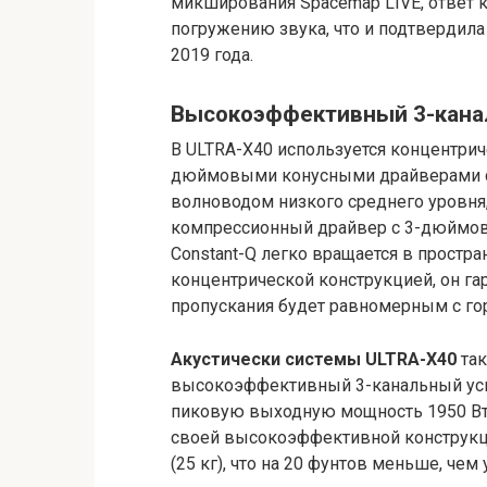
микширования Spacemap LIVE, ответ 
погружению звука, что и подтвердила
2019 года.
Высокоэффективный 3-канал
В ULTRA-X40 используется концентрич
дюймовыми конусными драйверами с
волноводом низкого среднего уровн
компрессионный драйвер с 3-дюймов
Constant-Q легко вращается в простран
концентрической конструкцией, он га
пропускания будет равномерным с го
Акустически системы ULTRA-X40
так
высокоэффективный 3-канальный уси
пиковую выходную мощность 1950 Вт 
своей высокоэффективной конструкци
(25 кг), что на 20 фунтов меньше, чем 