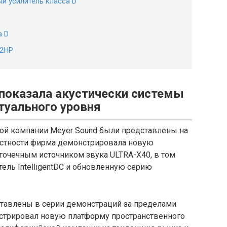
й усилитель класса D
а D
82HP
показала акустически системы
туального уровня
й компании Meyer Sound были представлены на
частности фирма демонстрировала новую
точечным источником звука ULTRA-X40, в том
ель IntelligentDC и обновленную серию
тавлены в серии демонстраций за пределами
стрировал новую платформу пространственного