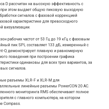
са D рассчитан на высокую эффективность с
 при этом выдает общую пиковую выходную
обработки сигналов с фазовой коррекцией
фазовой характеристике для превосходного
й визуализации.
он рабочих частот от 53 Гц до 19 кГц с фазовым
нейный пик SPL составляет 133 дБ, измеренный с
stant-Q демонстрирует плавную и равномерную
мого поведения при построении графика
теристики одинаковы для всех трех вариантов, за
вых сигналов.
ные разъемы XLR-F и XLR-M для
араллельные линейные разъемы PowerCON 20 AC.
ленного мониторинга RMS обеспечивает полное
рителя с главного компьютера, на котором
е Compass.