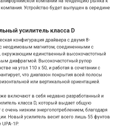
калифорнийской компании на тенденцию рынка к
 компания. Устройство будет выпущен в середине
ьный усилитель класса D
еская конфигурация драйвера с двумя 8-
 неодимовым магнитом, соединенными с
я, окружающим единственный высокочастотный
ым диафрагмой. Высокочастотный рупор
стве на угол 110 x 50, и работая в сочетании с
рантирует, что диапазон покрытия всей полосы
ризонтальной или вертикальной ориентацией.
же включают в себя недавно разработанный и
литель класса D, который выдает общую
с очень низким энергопотреблением, благодаря
и. Новый усилитель весит всего лишь 55 фунтов
у UPA-1P.