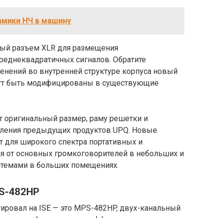
амики НЧ в машину
ный разъем XLR для размещения
среднеквадратичных сигналов. Обратите
менений во внутренней структуре корпуса новый
огут быть модифицированы в существующие
 оригинальный размер, раму решетки и
пления предыдущих продуктов UPQ. Новые
т для широкого спектра портативных и
я от основных громкоговорителей в небольших и
стемами в больших помещениях.
S-482HP
ировал на ISE — это MPS-482HP, двух-канальный