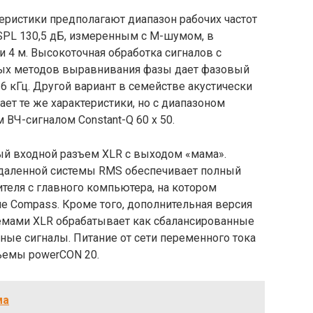
еристики предполагают диапазон рабочих частот
 SPL 130,5 дБ, измеренным с М-шумом, в
и 4 м. Высокоточная обработка сигналов с
ых методов выравнивания фазы дает фазовый
16 кГц. Другой вариант в семействе акустически
ает те же характеристики, но с диапазоном
ВЧ-сигналом Constant-Q 60 x 50.
ый входной разъем XLR с выходом «мама».
даленной системы RMS обеспечивает полный
теля с главного компьютера, на котором
е Compass. Кроме того, дополнительная версия
емами XLR обрабатывает как сбалансированные
чные сигналы. Питание от сети переменного тока
ъемы powerCON 20.
ма