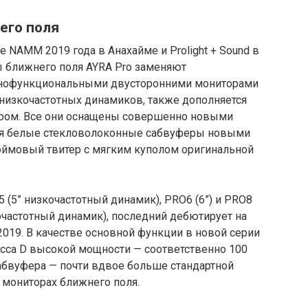
его поля
NAMM 2019 года в Анахайме и Prolight + Sound в
 ближнего поля AYRA Pro заменяют
лнофункциональными двусторонними мониторами
 низкочастотных динамиков, также дополняется
ом. Все они оснащены совершенно новыми
яя белые стекловолоконные сабвуферы новыми
юймовый твитер с мягким куполом оригинальной
 (5” низкочастотный динамик), PRO6 (6”) и PRO8
кочастотный динамик), последний дебютирует на
2019. В качестве основной функции в новой серии
асса D высокой мощности — соответственно 100
я сабвуфера — почти вдвое больше стандартной
 мониторах ближнего поля.