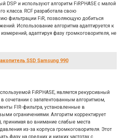
й DSP и используют алгоритм FiRPHASE с малой
го класса. RCF разработала свою
гию фильтрации FiR, позволяющую добиться
жений. Использование алгоритма адаптируется к
измерений, адаптируя фазу громкоговорителя, не
акопитель SSD Samsung 990
используемой FiRPHASE, является рекурсивный
 в сочетании с запатентованным алгоритмом,
енты FIR-фильтра, установленные в
выми ограничениями. Алгоритм корректирует
), принимая во внимание слабые места
давления из-за корпуса громкоговорителя. Этот
ть фазу на средних и низких частотах с