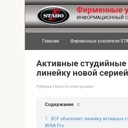
Перейти
Фирменные у
к
контенту
ИНФОРМАЦИОННЫЙ СА
Главная
Фирменные усилители ST
Активные студийные 
линейку новой серией
Рубрика:
Новости электроники
Содержание
RCF обновляет линейку активных 
AYRA Pro