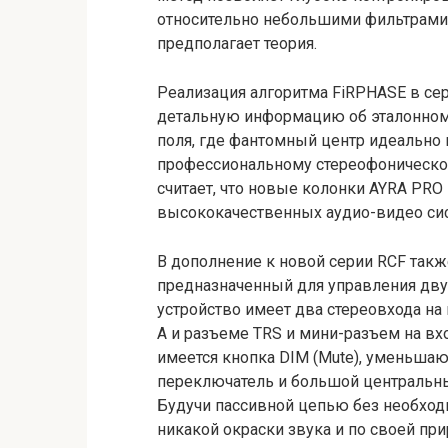
относительно небольшими фильтрами,
предполагает теория.
Реализация алгоритма FiRPHASE в се
детальную информацию об эталонном 
поля, где фантомный центр идеально 
профессиональному стереофоническо
считает, что новые колонки AYRA PRO
высококачественных аудио-видео сис
В дополнение к новой серии RCF такж
предназначенный для управления дву
устройство имеет два стереовхода на
A и разъеме TRS и мини-разъем на вх
имеется кнопка DIM (Mute), уменьшаю
переключатель и большой центральн
Будучи пассивной цепью без необход
никакой окраски звука и по своей при