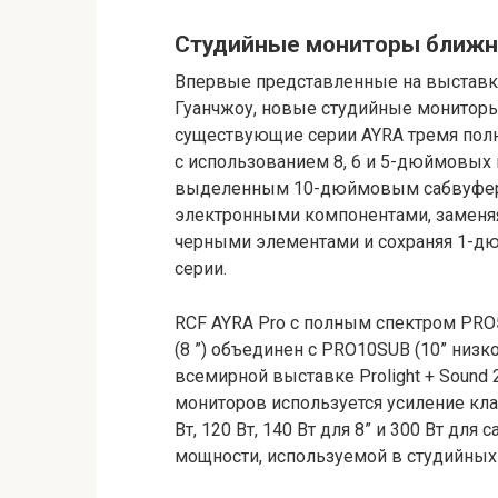
Студийные мониторы ближн
Впервые представленные на выставке 
Гуанчжоу, новые студийные мониторы
существующие серии AYRA тремя по
с использованием 8, 6 и 5-дюймовых
выделенным 10-дюймовым сабвуфер
электронными компонентами, замен
черными элементами и сохраняя 1-д
серии.
RCF AYRA Pro с полным спектром PRO5
(8 ”) объединен с PRO10SUB (10” низ
всемирной выставке Prolight + Sound 
мониторов используется усиление кл
Вт, 120 Вт, 140 Вт для 8” и 300 Вт дл
мощности, используемой в студийных