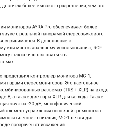
 достигая более высокого разрешения, чем это
рии мониторов AYRA Pro обеспечивает более
звуке с реальной панорамой стереозвукового
воспринимается. В дополнение к
му или многоканальному использованию, RCF
 могут также использоваться в
темах.
е представил контроллер монитора MC-1,
мя парами стереомониторов. Это настольное
 комбинированных разъемах (TRS + XLR) на входе
оде B, а также две пары XLR для выхода. Также
щая звук на -20 дБ, монофонический
ый элемент управления основной громкостью.
имости внешнего питания, MC-1 не вводит
роде прозрачен от искажений.